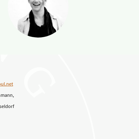
ul.net
chmann,
seldorf